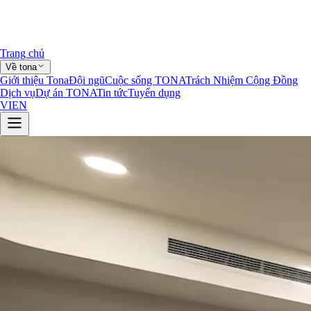
Trang chủ
Về tona
Giới thiệu Tona
Đội ngũ
Cuộc sống TONA
Trách Nhiệm Cộng Đồng
Dịch vụ
Dự án TONA
Tin tức
Tuyển dụng
VI
EN