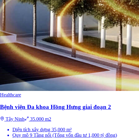
Healthcare
Bệnh viện Đa khoa Hồng Hưng giai đoạn 2
Tây Ninh
35.000 m2
Diện tích xây dựng 35,000 m²
Quy mô 9 Tầng nổi (Tổng vốn đầu tư 1,000 tỷ đồng)