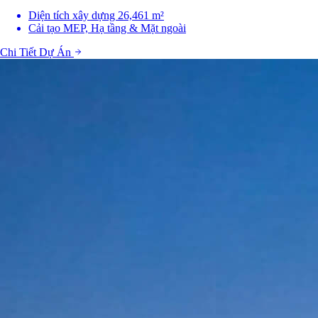
Diện tích xây dựng 26,461 m²
Cải tạo MEP, Hạ tầng & Mặt ngoài
Chi Tiết Dự Án