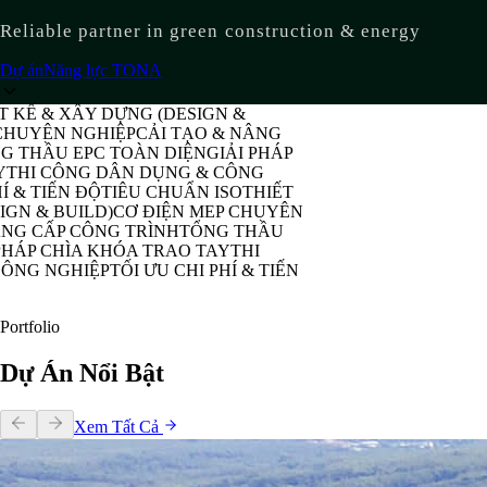
Reliable partner in green construction & energy
Dự án
Năng lực TONA
Ế & XÂY DỰNG (DESIGN &
YÊN NGHIỆP
CẢI TẠO & NÂNG
HẦU EPC TOÀN DIỆN
GIẢI PHÁP
I CÔNG DÂN DỤNG & CÔNG
 TIẾN ĐỘ
TIÊU CHUẨN ISO
THIẾT
 & BUILD)
CƠ ĐIỆN MEP CHUYÊN
 CẤP CÔNG TRÌNH
TỔNG THẦU
P CHÌA KHÓA TRAO TAY
THI
G NGHIỆP
TỐI ƯU CHI PHÍ & TIẾN
Portfolio
Dự Án Nổi Bật
Xem Tất Cả