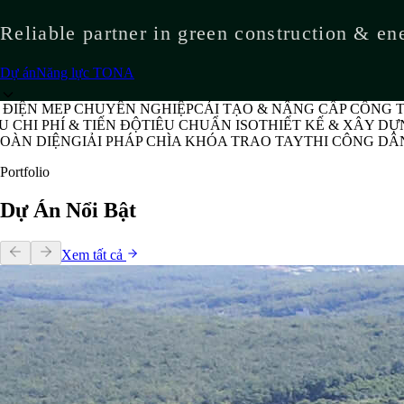
Reliable partner in green construction & en
Dự án
Năng lực TONA
 CHUYÊN NGHIỆP
CẢI TẠO & NÂNG CẤP CÔNG TRÌNH
TỔNG 
 TIẾN ĐỘ
TIÊU CHUẨN ISO
THIẾT KẾ & XÂY DỰNG (DESIGN
IẢI PHÁP CHÌA KHÓA TRAO TAY
THI CÔNG DÂN DỤNG & 
Portfolio
Dự Án Nổi Bật
Xem tất cả