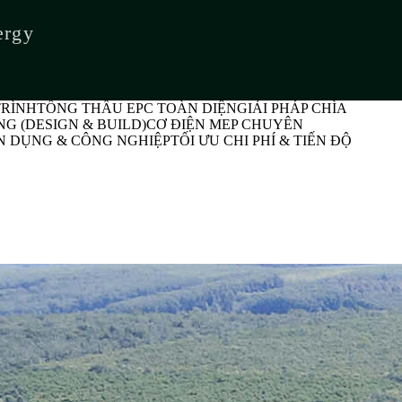
ergy
THẦU EPC TOÀN DIỆN
GIẢI PHÁP CHÌA
 & BUILD)
CƠ ĐIỆN MEP CHUYÊN
CÔNG NGHIỆP
TỐI ƯU CHI PHÍ & TIẾN ĐỘ