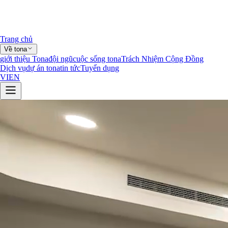
Trang chủ
Về tona
giới thiệu Tona
đội ngũ
cuộc sống tona
Trách Nhiệm Cộng Đồng
Dịch vụ
dự án tona
tin tức
Tuyển dụng
VI
EN