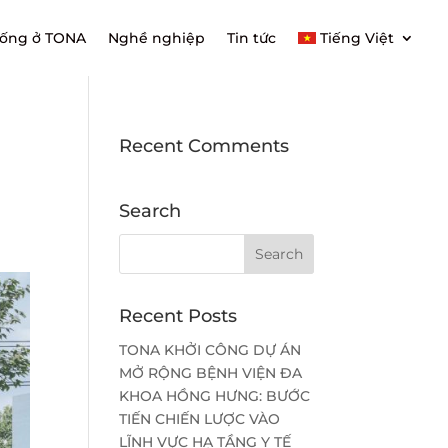
sống ở TONA
Nghề nghiệp
Tin tức
Tiếng Việt
Recent Comments
Search
Recent Posts
TONA KHỞI CÔNG DỰ ÁN
MỞ RỘNG BỆNH VIỆN ĐA
KHOA HỒNG HƯNG: BƯỚC
TIẾN CHIẾN LƯỢC VÀO
LĨNH VỰC HẠ TẦNG Y TẾ