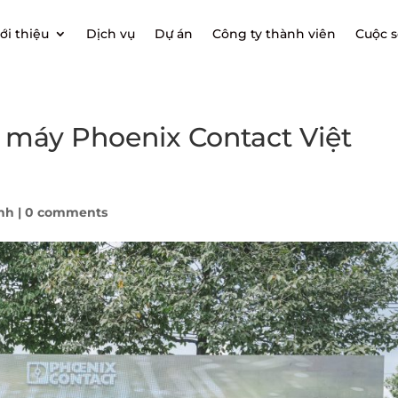
ới thiệu
Dịch vụ
Dự án
Công ty thành viên
Cuộc 
 máy Phoenix Contact Việt
nh
|
0 comments