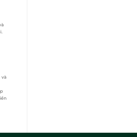
và
i.
 và
ợp
riển