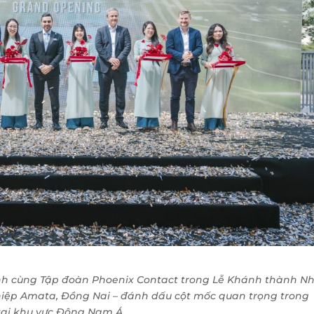
nh cùng Tập đoàn Phoenix Contact trong Lễ Khánh thành N
hiệp Amata, Đồng Nai – đánh dấu cột mốc quan trọng trong
tại khu vực Đông Nam Á.