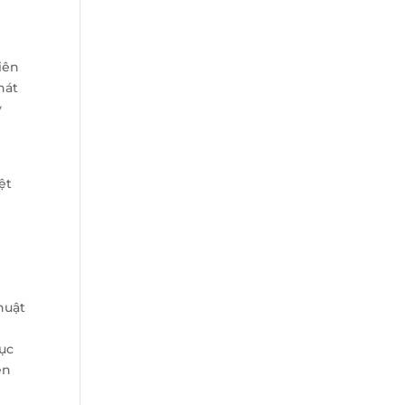
iên
hát
y
ệt
huật
mục
ện