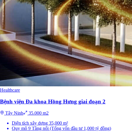
Healthcare
Bệnh viện Đa khoa Hồng Hưng giai đoạn 2
Tây Ninh
35.000 m2
Diện tích xây dựng 35,000 m²
Quy mô 9 Tầng nổi (Tổng vốn đầu tư 1,000 tỷ đồng)