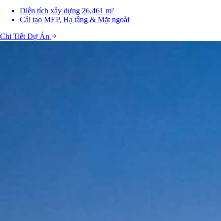
Diện tích xây dựng 26,461 m²
Cải tạo MEP, Hạ tầng & Mặt ngoài
Chi Tiết Dự Án