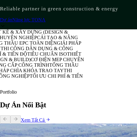
Reliable partner in green construction & energy
Dự án
Năng lực TONA
& XÂY DỰNG (DESIGN &
N NGHIỆP
CẢI TẠO & NÂNG
U EPC TOÀN DIỆN
GIẢI PHÁP
CÔNG DÂN DỤNG & CÔNG
ẾN ĐỘ
TIÊU CHUẨN ISO
THIẾT
BUILD)
CƠ ĐIỆN MEP CHUYÊN
P CÔNG TRÌNH
TỔNG THẦU
CHÌA KHÓA TRAO TAY
THI
GHIỆP
TỐI ƯU CHI PHÍ & TIẾN
Portfolio
Dự Án Nổi Bật
Xem Tất Cả