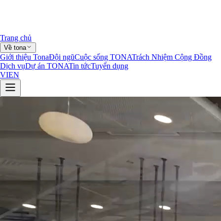
Trang chủ
Về tona
Giới thiệu Tona
Đội ngũ
Cuộc sống TONA
Trách Nhiệm Cộng Đồng
Dịch vụ
Dự án TONA
Tin tức
Tuyển dụng
VI
EN